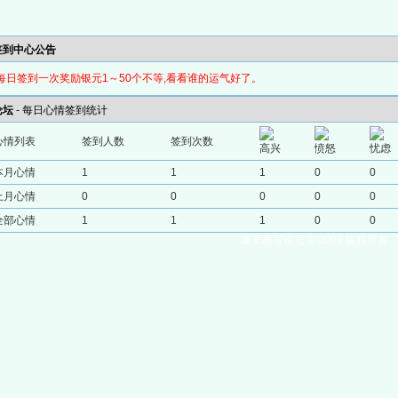
签到中心公告
每日签到一次奖励银元1～50个不等,看看谁的运气好了。
论坛
- 每日心情签到统计
心情列表
签到人数
签到次数
高兴
愤怒
忧虑
本月心情
1
1
1
0
0
上月心情
0
0
0
0
0
全部心情
1
1
1
0
0
隆安教育论坛 © 2009 版权所有